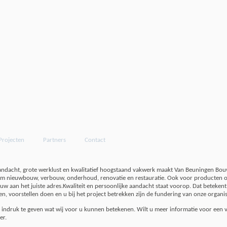
Projecten
Partners
Contact
andacht, grote werklust en kwalitatief hoogstaand vakwerk maakt Van Beuningen Bou
om nieuwbouw, verbouw, onderhoud, renovatie en restauratie. Ook voor producten o
uw aan het juiste adres.
Kwaliteit en persoonlijke aandacht staat voorop. Dat betekent
, voorstellen doen en u bij het project betrekken zijn de fundering van onze organis
indruk te geven wat wij voor u kunnen betekenen. Wilt u meer informatie voor een vri
er.